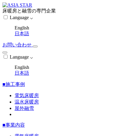
床暖房と融雪の専門企業
Language ⌵
English
日本語
お問い合わせ
Language ⌵
English
日本語
■施工事例
電気床暖房
温水床暖房
屋外融雪
■事業内容