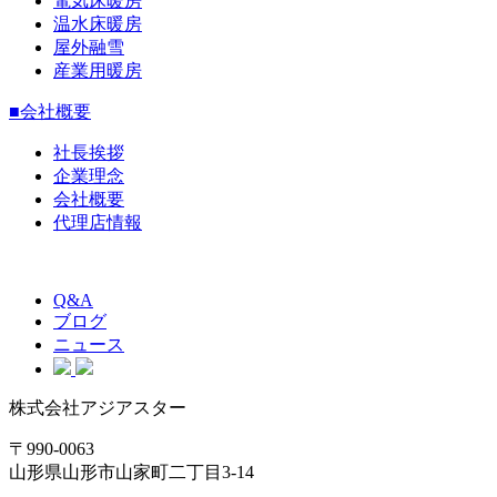
電気床暖房
温水床暖房
屋外融雪
産業用暖房
■会社概要
社長挨拶
企業理念
会社概要
代理店情報
Q&A
ブログ
ニュース
株式会社アジアスター
〒990-0063
山形県山形市山家町二丁目3-14