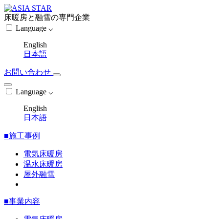
床暖房と融雪の専門企業
Language ⌵
English
日本語
お問い合わせ
Language ⌵
English
日本語
■施工事例
電気床暖房
温水床暖房
屋外融雪
■事業内容