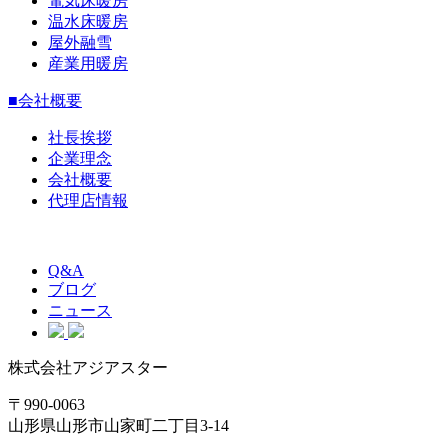
電気床暖房
温水床暖房
屋外融雪
産業用暖房
■会社概要
社長挨拶
企業理念
会社概要
代理店情報
Q&A
ブログ
ニュース
株式会社アジアスター
〒990-0063
山形県山形市山家町二丁目3-14