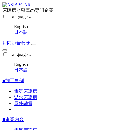
床暖房と融雪の専門企業
Language ⌵
English
日本語
お問い合わせ
Language ⌵
English
日本語
■施工事例
電気床暖房
温水床暖房
屋外融雪
■事業内容