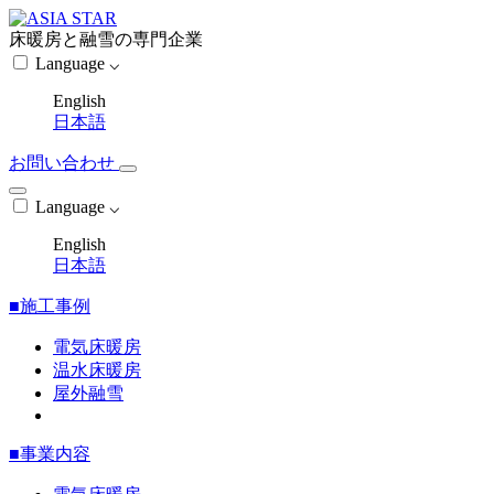
床暖房と融雪の専門企業
Language ⌵
English
日本語
お問い合わせ
Language ⌵
English
日本語
■施工事例
電気床暖房
温水床暖房
屋外融雪
■事業内容