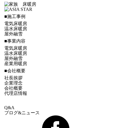
■施工事例
電気床暖房
温水床暖房
屋外融雪
■事業内容
電気床暖房
温水床暖房
屋外融雪
産業用暖房
■会社概要
社長挨拶
企業理念
会社概要
代理店情報
Q&A
ブログ&ニュース