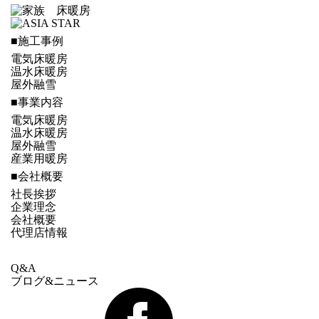
■施工事例
電気床暖房
温水床暖房
屋外融雪
■事業内容
電気床暖房
温水床暖房
屋外融雪
産業用暖房
■会社概要
社長挨拶
企業理念
会社概要
代理店情報
Q&A
ブログ&ニュース