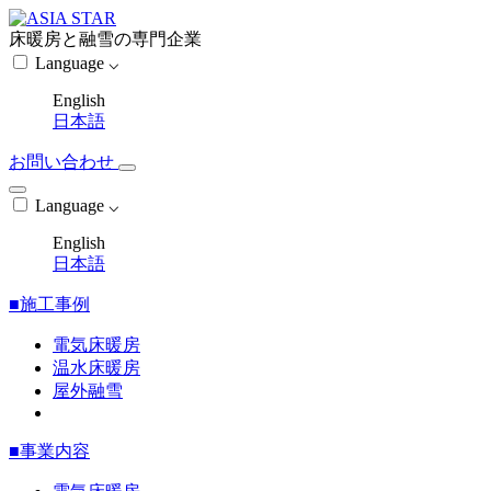
床暖房と融雪の専門企業
Language ⌵
English
日本語
お問い合わせ
Language ⌵
English
日本語
■施工事例
電気床暖房
温水床暖房
屋外融雪
■事業内容