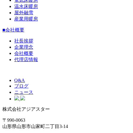
電気床暖房
温水床暖房
屋外融雪
産業用暖房
■会社概要
社長挨拶
企業理念
会社概要
代理店情報
Q&A
ブログ
ニュース
株式会社アジアスター
〒990-0063
山形県山形市山家町二丁目3-14