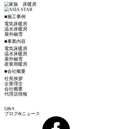
■施工事例
電気床暖房
温水床暖房
屋外融雪
■事業内容
電気床暖房
温水床暖房
屋外融雪
産業用暖房
■会社概要
社長挨拶
企業理念
会社概要
代理店情報
Q&A
ブログ&ニュース