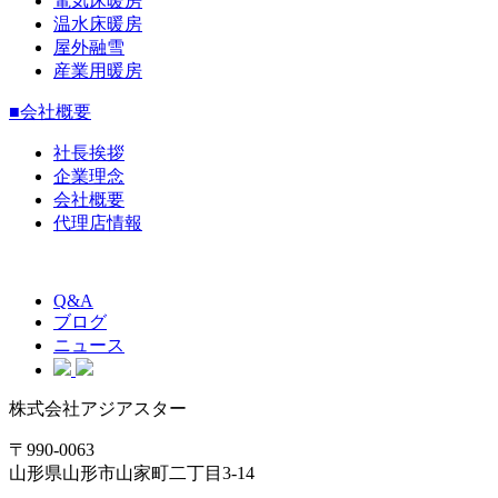
電気床暖房
温水床暖房
屋外融雪
産業用暖房
■会社概要
社長挨拶
企業理念
会社概要
代理店情報
Q&A
ブログ
ニュース
株式会社アジアスター
〒990-0063
山形県山形市山家町二丁目3-14