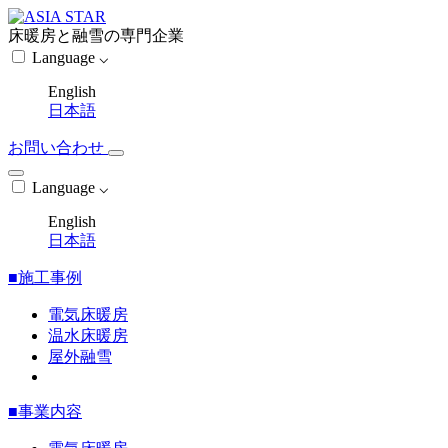
床暖房と融雪の専門企業
Language ⌵
English
日本語
お問い合わせ
Language ⌵
English
日本語
■施工事例
電気床暖房
温水床暖房
屋外融雪
■事業内容