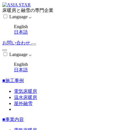
床暖房と融雪の専門企業
Language ⌵
English
日本語
お問い合わせ
Language ⌵
English
日本語
■施工事例
電気床暖房
温水床暖房
屋外融雪
■事業内容