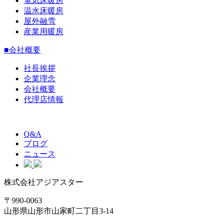
電気床暖房
温水床暖房
屋外融雪
産業用暖房
■会社概要
社長挨拶
企業理念
会社概要
代理店情報
Q&A
ブログ
ニュース
株式会社アジアスター
〒990-0063
山形県山形市山家町二丁目3-14