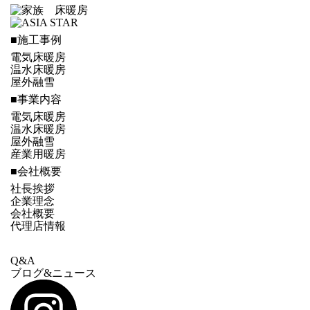
■施工事例
電気床暖房
温水床暖房
屋外融雪
■事業内容
電気床暖房
温水床暖房
屋外融雪
産業用暖房
■会社概要
社長挨拶
企業理念
会社概要
代理店情報
Q&A
ブログ&ニュース