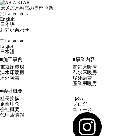
床暖房と融雪の専門企業
Language ⌵
English
日本語
お問い合わせ
Language ⌵
English
日本語
■施工事例
■事業内容
電気床暖房
電気床暖房
温水床暖房
温水床暖房
屋外融雪
屋外融雪
産業用暖房
■会社概要
社長挨拶
Q&A
企業理念
ブログ
会社概要
ニュース
代理店情報