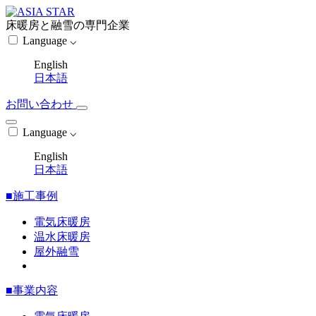
床暖房と融雪の専門企業
Language ⌵
English
日本語
お問い合わせ
Language ⌵
English
日本語
■施工事例
電気床暖房
温水床暖房
屋外融雪
■事業内容