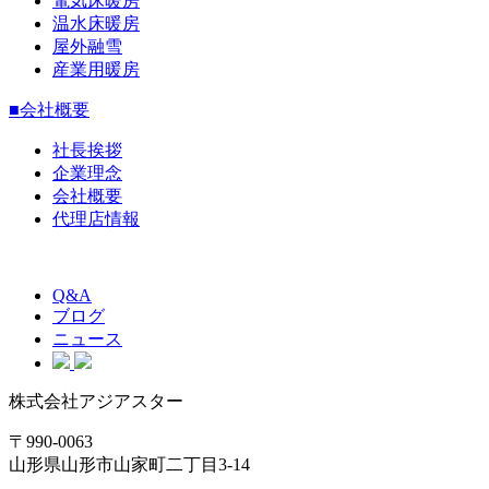
電気床暖房
温水床暖房
屋外融雪
産業用暖房
■会社概要
社長挨拶
企業理念
会社概要
代理店情報
Q&A
ブログ
ニュース
株式会社アジアスター
〒990-0063
山形県山形市山家町二丁目3-14