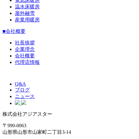
電気床暖房
温水床暖房
屋外融雪
産業用暖房
■会社概要
社長挨拶
企業理念
会社概要
代理店情報
Q&A
ブログ
ニュース
株式会社アジアスター
〒990-0063
山形県山形市山家町二丁目3-14