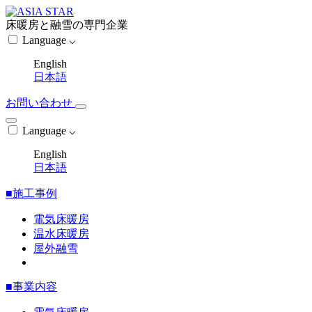
床暖房と融雪の専門企業
Language ⌵
English
日本語
お問い合わせ
Language ⌵
English
日本語
■施工事例
電気床暖房
温水床暖房
屋外融雪
■事業内容